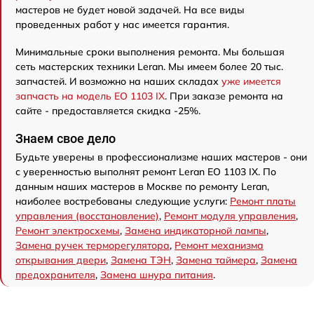
мастеров не будет новой задачей. На все виды
проведенных работ у нас имеется гарантия.
Минимальные сроки выполнения ремонта. Мы большая
сеть мастерских техники Leran. Мы имеем более 20 тыс.
запчастей. И возможно на наших складах
уже имеется
запчасть на модель EO 1103 IX
. При заказе ремонта на
сайте - предоставляется скидка -25%.
Знаем свое дело
Будьте уверены в профессионализме наших мастеров - они
с уверенностью выполнят ремонт Leran EO 1103 IX. По
данным наших мастеров в Москве по ремонту Leran,
наиболее востребованы следующие услуги:
Ремонт платы
управления (восстановление)
,
Ремонт модуля управления
,
Ремонт электросхемы
,
Замена индикаторной лампы
,
Замена ручек терморегулятора
,
Ремонт механизма
открывания двери
,
Замена ТЭН
,
Замена таймера
,
Замена
предохранителя
,
Замена шнура питания
.