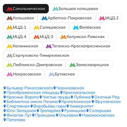
Сокольническая
Большая кольцевая
Кольцевая
Арбатско-Покровская
МЦД-2
МЦД-1
Солнцевская
Филёвская
МЦД-4
МЦД-3
Калужско-Рижская
Калининская
Таганско-Краснопресненская
Серпуховско-Тимирязевская
Люблинско-Дмитровская
Замоскворецкая
Некрасовская
Бутовская
Бульвар Рокоссовского
Черкизовская
Преображенская площадь
Красносельская
Красные Ворота
Чистые пруды
Лубянка
Охотный Ряд
Библиотека имени Ленина
Кропоткинская
Фрунзенская
Спортивная
Воробьёвы горы
Университет
Юго-Западная
Тропарёво
Румянцево
Саларьево
Филатов Луг
Прокшино
Ольховая
Новомосковская
Потапово