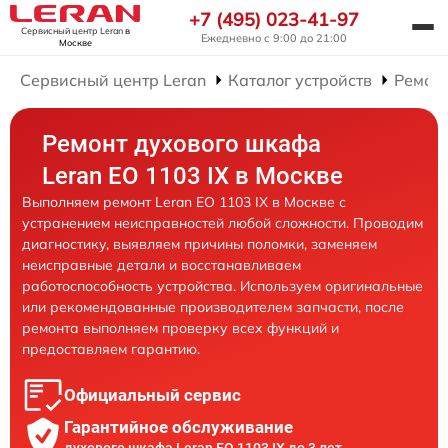
+7 (495) 023-41-97
Сервисный центр Leran
в
Ежедневно с 9:00 до 21:00
Москве
Сервисный центр Leran
Каталог устройств
Ремон
Ремонт духового шкафа
Leran EO 1103 IX в Москве
Выполняем ремонт Leran EO 1103 IX в Москве с
устранением неисправностей любой сложности. Проводим
диагностику, выявляем причины поломки, заменяем
неисправные детали и восстанавливаем
работоспособность устройства. Используем оригинальные
или рекомендованные производителем запчасти, после
ремонта выполняем проверку всех функций и
предоставляем гарантию.
Официальный сервис
Гарантийное обслуживание
духового шкафа Leran EO 1103 IX до 3 лет