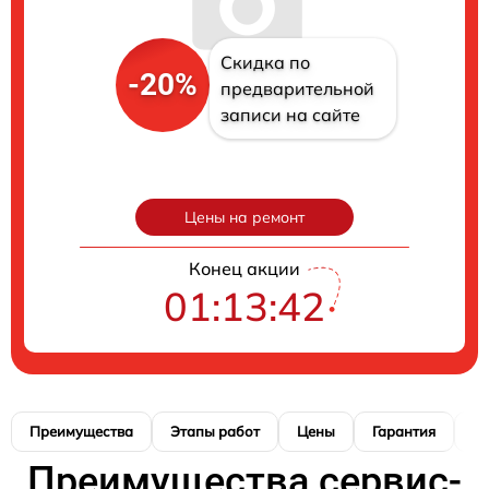
Скидка по
-20%
предварительной
записи на сайте
Цены на ремонт
Конец акции
01:13:41
Преимущества
Этапы работ
Цены
Гарантия
М
Преимущества сервис-