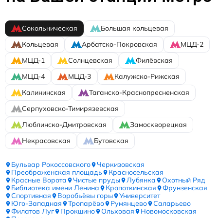
Сокольническая
Большая кольцевая
Кольцевая
Арбатско-Покровская
МЦД-2
МЦД-1
Солнцевская
Филёвская
МЦД-4
МЦД-3
Калужско-Рижская
Калининская
Таганско-Краснопресненская
Серпуховско-Тимирязевская
Люблинско-Дмитровская
Замоскворецкая
Некрасовская
Бутовская
Бульвар Рокоссовского
Черкизовская
Преображенская площадь
Красносельская
Красные Ворота
Чистые пруды
Лубянка
Охотный Ряд
Библиотека имени Ленина
Кропоткинская
Фрунзенская
Спортивная
Воробьёвы горы
Университет
Юго-Западная
Тропарёво
Румянцево
Саларьево
Филатов Луг
Прокшино
Ольховая
Новомосковская