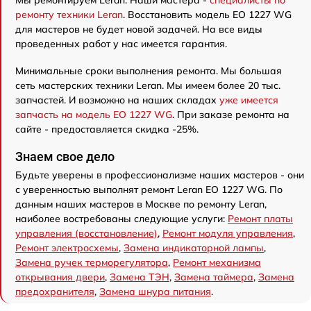
Мы ремонтируем Leran. Наши мастера -
специалисты по
ремонту техники Leran
. Восстановить модель EO 1227 WG
для мастеров не будет новой задачей. На все виды
проведенных работ у нас имеется гарантия.
Минимальные сроки выполнения ремонта. Мы большая
сеть мастерских техники Leran. Мы имеем более 20 тыс.
запчастей. И возможно на наших складах
уже имеется
запчасть на модель EO 1227 WG
. При заказе ремонта на
сайте - предоставляется скидка -25%.
Знаем свое дело
Будьте уверены в профессионализме наших мастеров - они
с уверенностью выполнят ремонт Leran EO 1227 WG. По
данным наших мастеров в Москве по ремонту Leran,
наиболее востребованы следующие услуги:
Ремонт платы
управления (восстановление)
,
Ремонт модуля управления
,
Ремонт электросхемы
,
Замена индикаторной лампы
,
Замена ручек терморегулятора
,
Ремонт механизма
открывания двери
,
Замена ТЭН
,
Замена таймера
,
Замена
предохранителя
,
Замена шнура питания
.