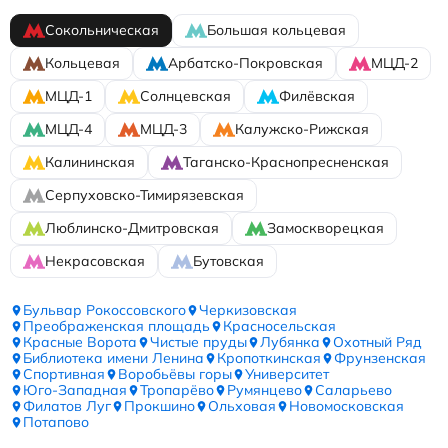
Сокольническая
Большая кольцевая
Кольцевая
Арбатско-Покровская
МЦД-2
МЦД-1
Солнцевская
Филёвская
МЦД-4
МЦД-3
Калужско-Рижская
Калининская
Таганско-Краснопресненская
Серпуховско-Тимирязевская
Люблинско-Дмитровская
Замоскворецкая
Некрасовская
Бутовская
Бульвар Рокоссовского
Черкизовская
Преображенская площадь
Красносельская
Красные Ворота
Чистые пруды
Лубянка
Охотный Ряд
Библиотека имени Ленина
Кропоткинская
Фрунзенская
Спортивная
Воробьёвы горы
Университет
Юго-Западная
Тропарёво
Румянцево
Саларьево
Филатов Луг
Прокшино
Ольховая
Новомосковская
Потапово