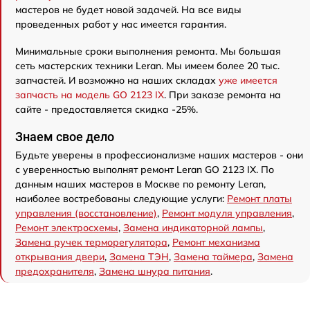
мастеров не будет новой задачей. На все виды
проведенных работ у нас имеется гарантия.
Минимальные сроки выполнения ремонта. Мы большая
сеть мастерских техники Leran. Мы имеем более 20 тыс.
запчастей. И возможно на наших складах
уже имеется
запчасть на модель GO 2123 IX
. При заказе ремонта на
сайте - предоставляется скидка -25%.
Знаем свое дело
Будьте уверены в профессионализме наших мастеров - они
с уверенностью выполнят ремонт Leran GO 2123 IX. По
данным наших мастеров в Москве по ремонту Leran,
наиболее востребованы следующие услуги:
Ремонт платы
управления (восстановление)
,
Ремонт модуля управления
,
Ремонт электросхемы
,
Замена индикаторной лампы
,
Замена ручек терморегулятора
,
Ремонт механизма
открывания двери
,
Замена ТЭН
,
Замена таймера
,
Замена
предохранителя
,
Замена шнура питания
.