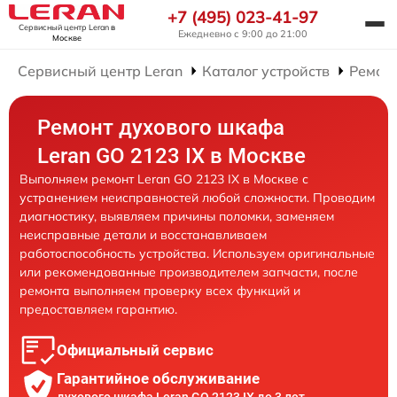
+7 (495) 023-41-97
Сервисный центр Leran
в
Ежедневно с 9:00 до 21:00
Москве
Сервисный центр Leran
Каталог устройств
Ремон
Ремонт духового шкафа
Leran GO 2123 IX в Москве
Выполняем ремонт Leran GO 2123 IX в Москве с
устранением неисправностей любой сложности. Проводим
диагностику, выявляем причины поломки, заменяем
неисправные детали и восстанавливаем
работоспособность устройства. Используем оригинальные
или рекомендованные производителем запчасти, после
ремонта выполняем проверку всех функций и
предоставляем гарантию.
Официальный сервис
Гарантийное обслуживание
духового шкафа Leran GO 2123 IX до 3 лет