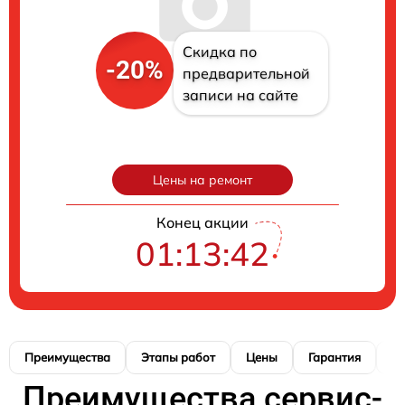
Скидка по
-20%
предварительной
записи на сайте
Цены на ремонт
Конец акции
01:13:41
Преимущества
Этапы работ
Цены
Гарантия
М
Преимущества сервис-