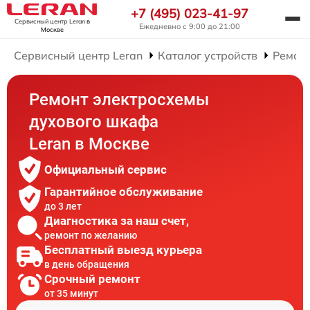
+7 (495) 023-41-97
Сервисный центр Leran
в
Ежедневно с 9:00 до 21:00
Москве
Сервисный центр Leran
Каталог устройств
Ремон
Ремонт электросхемы
духового шкафа
Leran в Москве
Официальный сервис
Гарантийное обслуживание
до 3 лет
Диагностика за наш счет,
ремонт по желанию
Бесплатный выезд курьера
в день обращения
Срочный ремонт
от 35 минут