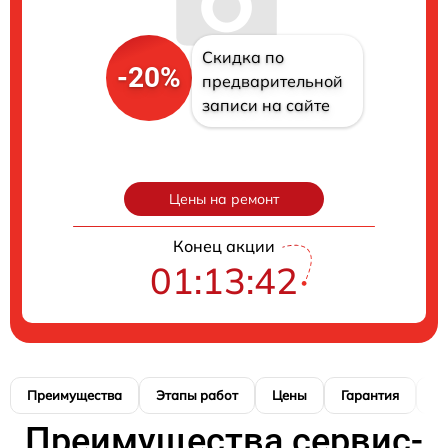
Скидка по
-20%
предварительной
записи на сайте
Цены на ремонт
Конец акции
01:13:40
Преимущества
Этапы работ
Цены
Гарантия
М
Преимущества сервис-