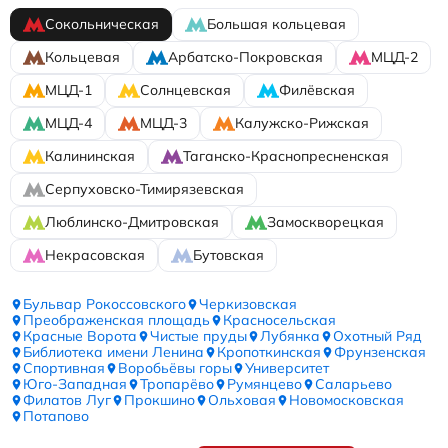
Сокольническая
Большая кольцевая
Кольцевая
Арбатско-Покровская
МЦД-2
МЦД-1
Солнцевская
Филёвская
МЦД-4
МЦД-3
Калужско-Рижская
Калининская
Таганско-Краснопресненская
Серпуховско-Тимирязевская
Люблинско-Дмитровская
Замоскворецкая
Некрасовская
Бутовская
Бульвар Рокоссовского
Черкизовская
Преображенская площадь
Красносельская
Красные Ворота
Чистые пруды
Лубянка
Охотный Ряд
Библиотека имени Ленина
Кропоткинская
Фрунзенская
Спортивная
Воробьёвы горы
Университет
Юго-Западная
Тропарёво
Румянцево
Саларьево
Филатов Луг
Прокшино
Ольховая
Новомосковская
Потапово