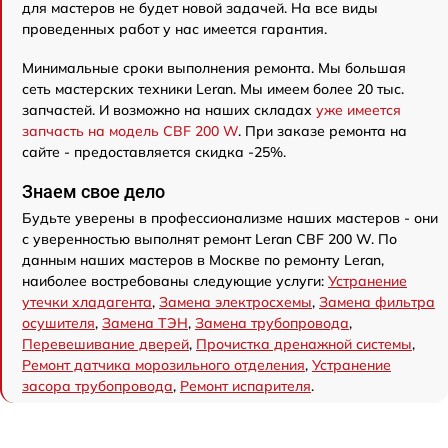
для мастеров не будет новой задачей. На все виды
проведенных работ у нас имеется гарантия.
Минимальные сроки выполнения ремонта. Мы большая
сеть мастерских техники Leran. Мы имеем более 20 тыс.
запчастей. И возможно на наших складах
уже имеется
запчасть на модель CBF 200 W
. При заказе ремонта на
сайте - предоставляется скидка -25%.
Знаем свое дело
Будьте уверены в профессионализме наших мастеров - они
с уверенностью выполнят ремонт Leran CBF 200 W. По
данным наших мастеров в Москве по ремонту Leran,
наиболее востребованы следующие услуги:
Устранение
утечки хладагента
,
Замена электросхемы
,
Замена фильтра
осушителя
,
Замена ТЭН
,
Замена трубопровода
,
Перевешивание дверей
,
Прочистка дренажной системы
,
Ремонт датчика морозильного отделения
,
Устранение
засора трубопровода
,
Ремонт испарителя
.