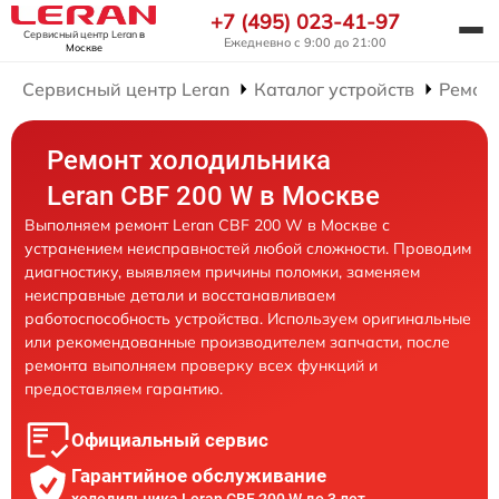
+7 (495) 023-41-97
Сервисный центр Leran
в
Ежедневно с 9:00 до 21:00
Москве
Сервисный центр Leran
Каталог устройств
Ремон
Ремонт холодильника
Leran CBF 200 W в Москве
Выполняем ремонт Leran CBF 200 W в Москве с
устранением неисправностей любой сложности. Проводим
диагностику, выявляем причины поломки, заменяем
неисправные детали и восстанавливаем
работоспособность устройства. Используем оригинальные
или рекомендованные производителем запчасти, после
ремонта выполняем проверку всех функций и
предоставляем гарантию.
Официальный сервис
Гарантийное обслуживание
холодильника Leran CBF 200 W до 3 лет