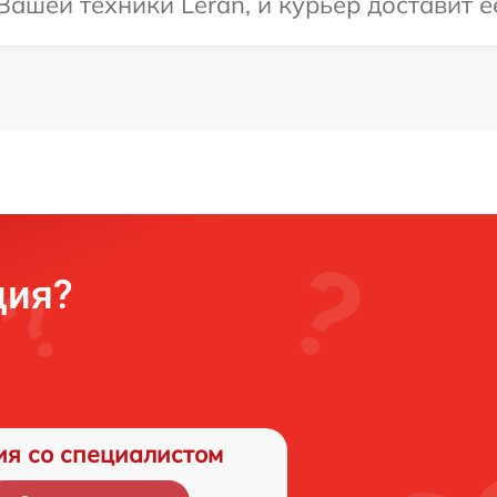
ашей техники Leran, и курьер доставит е
ция?
ия со специалистом