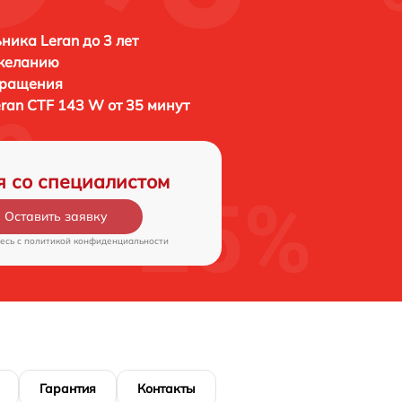
ника Leran до 3 лет
 желанию
бращения
ran CTF 143 W от 35 минут
я со специалистом
Оставить заявку
есь c
политикой конфиденциальности
Гарантия
Контакты