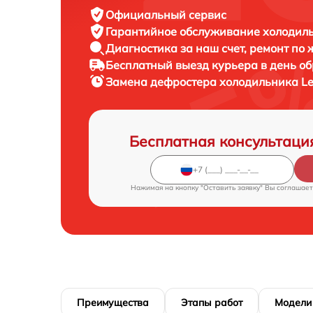
Официальный сервис
Гарантийное обслуживание
холодиль
Диагностика за наш счет,
ремонт по
Бесплатный выезд курьера
в день о
Замена дефростера холодильника
Le
Бесплатная консультаци
Нажимая на кнопку "Оставить заявку" Вы соглашает
Преимущества
Этапы работ
Модели