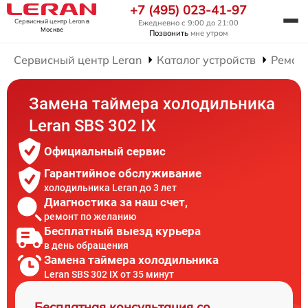
+7 (495) 023-41-97
Сервисный центр Leran
в
Ежедневно с 9:00 до 21:00
Москве
Позвонить
мне утром
Сервисный центр Leran
Каталог устройств
Ремон
Замена таймера холодильника
Leran SBS 302 IX
Официальный сервис
Гарантийное обслуживание
холодильника Leran до 3 лет
Диагностика за наш счет,
ремонт по желанию
Бесплатный выезд курьера
в день обращения
Замена таймера холодильника
Leran SBS 302 IX от 35 минут
Бесплатная консультация со