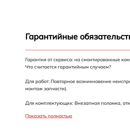
Замена термостата Leran SBS 505 BG
Замена усилителей Leran SBS 505 BG
Гарантийные обязательст
Замена таймера Leran SBS 505 BG
Гарантия от сервиса: на смонтированные ко
Замена электросхемы Leran SBS 505 BG
Что считается гарантийным случаем?
Ремонт испарителя Leran SBS 505 BG
Для работ: Повторное возникновение неиспр
монтаж запчасти).
Устранение засора трубопровода Leran SB
505 BG
Для комплектующих: Внезапная поломка, отк
Ремонт датчика морозильного отделения
Leran SBS 505 BG
Показать полностью
Прочистка дренажной системы Leran SBS
505 BG