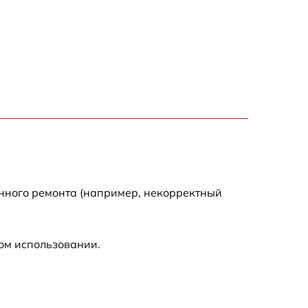
500 р
650 р
710 р
590 р
650 р
енного ремонта (например, некорректный
800 р
ом использовании.
450 р
890 р