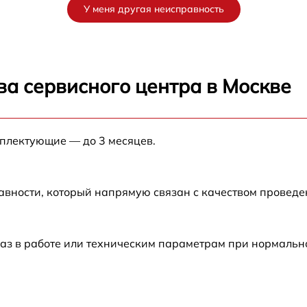
У меня другая неисправность
от 60 мин
от 60 мин
ва сервисного центра в Москве
от 60 мин
мплектующие — до 3 месяцев.
от 60 мин
от 60 мин
авности, который напрямую связан с качеством провед
S
от 60 мин
аз в работе или техническим параметрам при нормальн
от 60 мин
от 60 мин