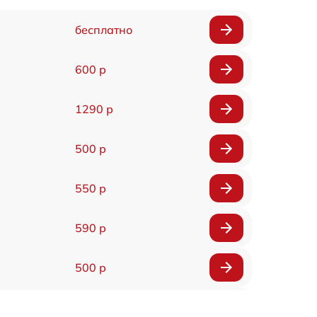
бесплатно
600 р
1290 р
500 р
550 р
590 р
500 р
650 р