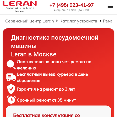
+7 (495) 023-41-97
Сервисный центр Leran
в
Ежедневно с 9:00 до 21:00
Москве
Сервисный центр Leran
Каталог устройств
Ремон
Диагностика посудомоечной
машины
Leran в Москве
Диагностика за наш счет, ремонт по
желанию
Бесплатный выезд курьера в день
обращения
Гарантия на ремонт до 3 лет
Срочный ремонт от 35 минут
Бесплатная консультация со