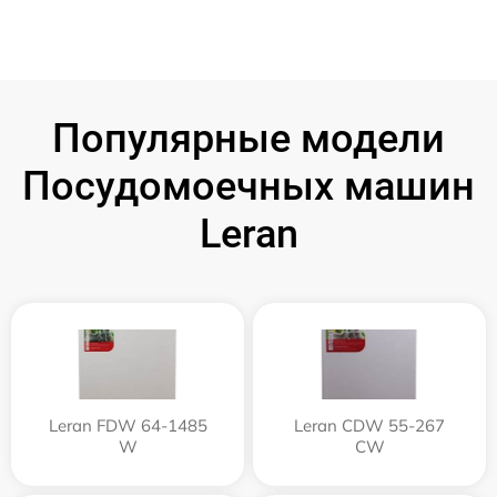
Популярные модели
Посудомоечных машин
Leran
Leran FDW 64-1485
Leran CDW 55-267
W
CW