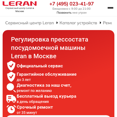
+7 (495) 023-41-97
Сервисный центр Leran
в
Ежедневно с 9:00 до 21:00
Москве
Позвонить
мне утром
Сервисный центр Leran
Каталог устройств
Ремон
Регулировка прессостата
посудомоечной машины
Leran в Москве
Официальный сервис
Гарантийное обслуживание
до 3 лет
Диагностика за наш счет,
ремонт по желанию
Бесплатный выезд курьера
в день обращения
Срочный ремонт
от 35 минут