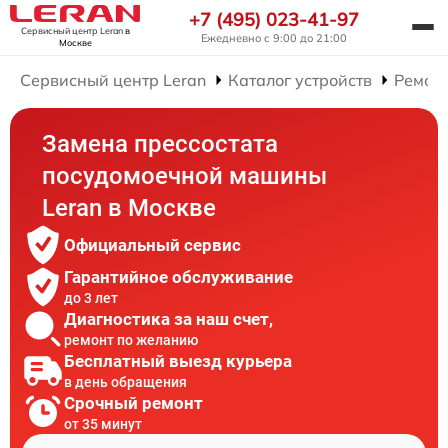
+7 (495) 023-41-97
Сервисный центр Leran
в
Ежедневно с 9:00 до 21:00
Москве
Сервисный центр Leran
Каталог устройств
Ремон
Замена прессостата
посудомоечной машины
Leran в Москве
Официальный сервис
Гарантийное обслуживание
до 3 лет
Диагностика за наш счет,
ремонт по желанию
Бесплатный выезд курьера
в день обращения
Срочный ремонт
от 35 минут