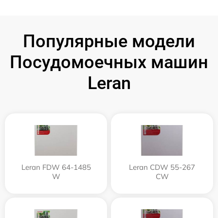
Популярные модели
Посудомоечных машин
Leran
Leran FDW 64-1485
Leran CDW 55-267
W
CW