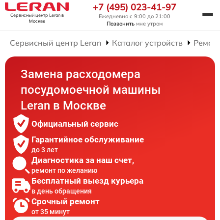
+7 (495) 023-41-97
Сервисный центр Leran
в
Ежедневно с 9:00 до 21:00
Москве
Позвонить
мне утром
Сервисный центр Leran
Каталог устройств
Ремон
Замена расходомера
посудомоечной машины
Leran в Москве
Официальный сервис
Гарантийное обслуживание
до 3 лет
Диагностика за наш счет,
ремонт по желанию
Бесплатный выезд курьера
в день обращения
Срочный ремонт
от 35 минут