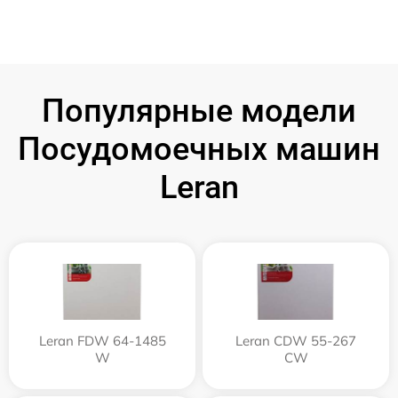
Популярные модели
Посудомоечных машин
Leran
Leran FDW 64-1485
Leran CDW 55-267
W
CW