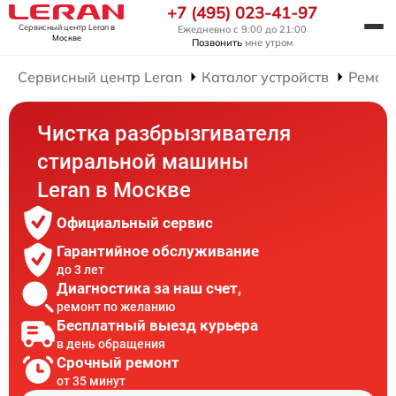
+7 (495) 023-41-97
Сервисный центр Leran
в
Ежедневно с 9:00 до 21:00
Москве
Позвонить
мне утром
Сервисный центр Leran
Каталог устройств
Ремон
Чистка разбрызгивателя
стиральной машины
Leran в Москве
Официальный сервис
Гарантийное обслуживание
до 3 лет
Диагностика за наш счет,
ремонт по желанию
Бесплатный выезд курьера
в день обращения
Срочный ремонт
от 35 минут