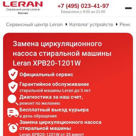
+7 (495) 023-41-97
Сервисный центр Leran
в
Ежедневно с 9:00 до 21:00
Москве
Сервисный центр Leran
Каталог устройств
Ремон
Замена циркуляционного
насоса стиральной машины
Leran XPB20-1201W
Официальный сервис
Гарантийное обслуживание
стиральной машины Leran до 3 лет
Диагностика за наш счет,
ремонт по желанию
Бесплатный выезд курьера
в день обращения
Замена циркуляционного насоса
стиральной машины
Leran XPB20-1201W от 35 минут