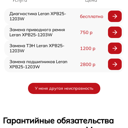
Услуга
Цена
Диагностика Leran XPB25-
бесплатно
1203W
Замена приводного ремня
750 р
Leran XPB25-1203W
Замена ТЭН Leran XPB25-
1200 р
1203W
Замена подшипников Leran
2800 р
XPB25-1203W
У меня другая неисправность
Гарантийные обязательства