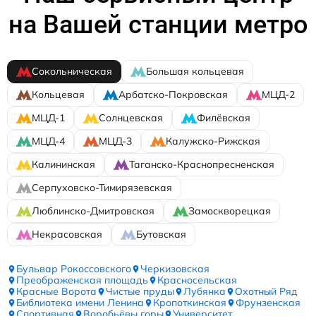
на Вашей станции метро
Сокольническая
Большая кольцевая
Кольцевая
Арбатско-Покровская
МЦД-2
МЦД-1
Солнцевская
Филёвская
МЦД-4
МЦД-3
Калужско-Рижская
Калининская
Таганско-Краснопресненская
Серпуховско-Тимирязевская
Люблинско-Дмитровская
Замоскворецкая
Некрасовская
Бутовская
Бульвар Рокоссовского
Черкизовская
Преображенская площадь
Красносельская
Красные Ворота
Чистые пруды
Лубянка
Охотный Ряд
Библиотека имени Ленина
Кропоткинская
Фрунзенская
Спортивная
Воробьёвы горы
Университет