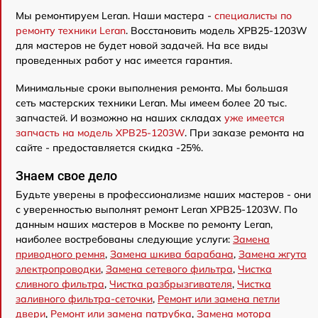
Мы ремонтируем Leran. Наши мастера -
специалисты по
ремонту техники Leran
. Восстановить модель XPB25-1203W
для мастеров не будет новой задачей. На все виды
проведенных работ у нас имеется гарантия.
Минимальные сроки выполнения ремонта. Мы большая
сеть мастерских техники Leran. Мы имеем более 20 тыс.
запчастей. И возможно на наших складах
уже имеется
запчасть на модель XPB25-1203W
. При заказе ремонта на
сайте - предоставляется скидка -25%.
Знаем свое дело
Будьте уверены в профессионализме наших мастеров - они
с уверенностью выполнят ремонт Leran XPB25-1203W. По
данным наших мастеров в Москве по ремонту Leran,
наиболее востребованы следующие услуги:
Замена
приводного ремня
,
Замена шкива барабана
,
Замена жгута
электропроводки
,
Замена сетевого фильтра
,
Чистка
сливного фильтра
,
Чистка разбрызгивателя
,
Чистка
заливного фильтра-сеточки
,
Ремонт или замена петли
двери
,
Ремонт или замена патрубка
,
Замена мотора