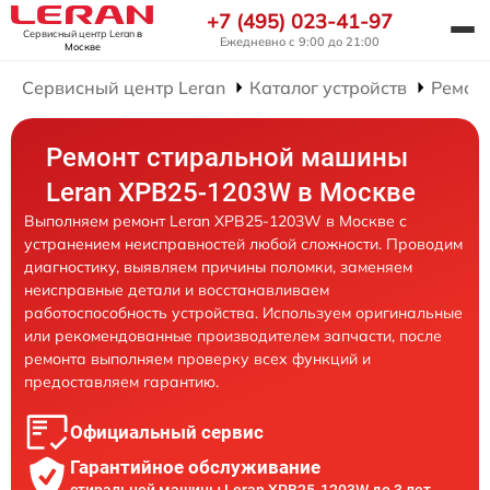
+7 (495) 023-41-97
Сервисный центр Leran
в
Ежедневно с 9:00 до 21:00
Москве
Сервисный центр Leran
Каталог устройств
Ремон
Ремонт стиральной машины
Leran XPB25-1203W в Москве
Выполняем ремонт Leran XPB25-1203W в Москве с
устранением неисправностей любой сложности. Проводим
диагностику, выявляем причины поломки, заменяем
неисправные детали и восстанавливаем
работоспособность устройства. Используем оригинальные
или рекомендованные производителем запчасти, после
ремонта выполняем проверку всех функций и
предоставляем гарантию.
Официальный сервис
Гарантийное обслуживание
стиральной машины Leran XPB25-1203W до 3 лет