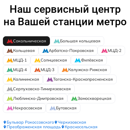
Наш сервисный центр
на Вашей станции метро
Сокольническая
Большая кольцевая
Кольцевая
Арбатско-Покровская
МЦД-2
МЦД-1
Солнцевская
Филёвская
МЦД-4
МЦД-3
Калужско-Рижская
Калининская
Таганско-Краснопресненская
Серпуховско-Тимирязевская
Люблинско-Дмитровская
Замоскворецкая
Некрасовская
Бутовская
Бульвар Рокоссовского
Черкизовская
Преображенская площадь
Красносельская