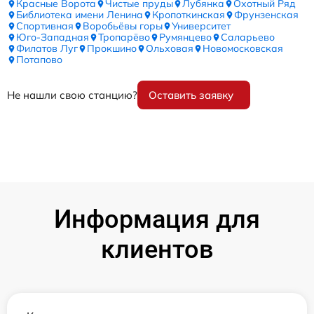
Красные Ворота
Чистые пруды
Лубянка
Охотный Ряд
Библиотека имени Ленина
Кропоткинская
Фрунзенская
Спортивная
Воробьёвы горы
Университет
Юго-Западная
Тропарёво
Румянцево
Саларьево
Филатов Луг
Прокшино
Ольховая
Новомосковская
Потапово
Не нашли свою станцию?
Оставить заявку
Информация для
клиентов