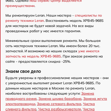
968S. Однако
наш сервис-центр выделяется
преимуществами
.
Мы ремонтируем Leran. Наши мастера -
специалисты по
ремонту техники Leran
. Восстановить модель XPB45-968S
для мастеров не будет новой задачей. На все виды
проведенных работ у нас имеется гарантия.
Минимальные сроки выполнения ремонта. Мы большая
сеть мастерских техники Leran. Мы имеем более 20 тыс.
запчастей. И возможно на наших складах
уже имеется
запчасть на модель XPB45-968S
. При заказе ремонта на
сайте - предоставляется скидка -25%.
Знаем свое дело
Будьте уверены в профессионализме наших мастеров - они
с уверенностью выполнят ремонт Leran XPB45-968S. По
данным наших мастеров в Москве по ремонту Leran,
наиболее востребованы следующие услуги:
Замена
приводного ремня
,
Замена шкива барабана
,
Замена жгута
электропроводки
,
Замена сетевого фильтра
,
Чистка
сливного фильтра
,
Чистка разбрызгивателя
,
Чистка