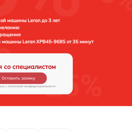
ой машины Leran до 3 лет
 желанию
бращения
ой машины
Leran XPB45-968S от 35 минут
я со специалистом
Оставить заявку
есь c
политикой конфиденциальности