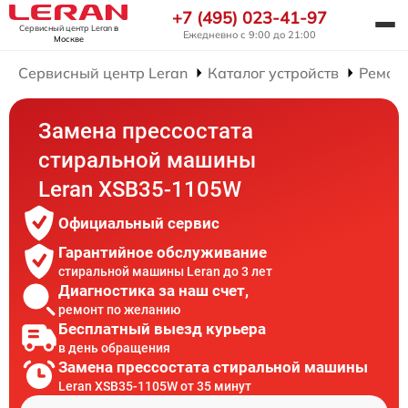
+7 (495) 023-41-97
Сервисный центр Leran
в
Ежедневно с 9:00 до 21:00
Москве
Сервисный центр Leran
Каталог устройств
Ремон
Замена прессостата
стиральной машины
Leran XSB35-1105W
Официальный сервис
Гарантийное обслуживание
стиральной машины Leran до 3 лет
Диагностика за наш счет,
ремонт по желанию
Бесплатный выезд курьера
в день обращения
Замена прессостата стиральной машины
Leran XSB35-1105W от 35 минут